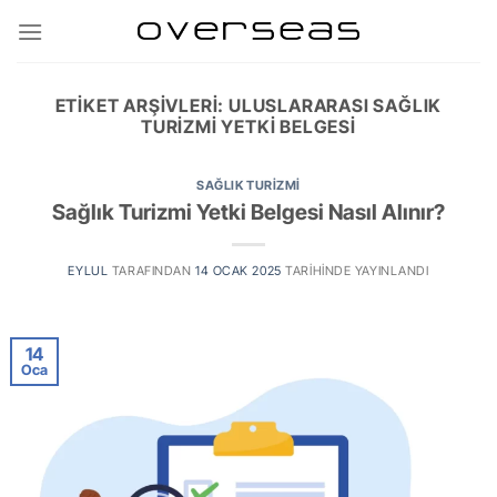
İçeriğe
atla
ETIKET ARŞIVLERI:
ULUSLARARASI SAĞLIK
TURIZMI YETKI BELGESI
SAĞLIK TURIZMI
Sağlık Turizmi Yetki Belgesi Nasıl Alınır?
EYLUL
TARAFINDAN
14 OCAK 2025
TARIHINDE YAYINLANDI
14
Oca