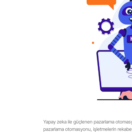
Yapay zeka ile güçlenen pazarlama otomasy
pazarlama otomasyonu, işletmelerin rekabet 