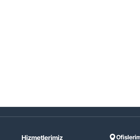
Ofisleri
Hizmetlerimiz