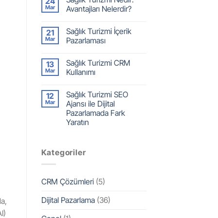
24
Mar
Avantajları Nelerdir?
Sağlık Turizmi İçerik
21
Mar
Pazarlaması
Sağlık Turizmi CRM
13
Mar
Kullanımı
Sağlık Turizmi SEO
12
Mar
Ajansı ile Dijital
Pazarlamada Fark
Yaratın
Kategoriler
CRM Çözümleri
(5)
Dijital Pazarlama
(36)
a,
I)