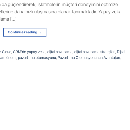
 da güçlendirerek, işletmelerin müşteri deneyimini optimize
deflerine daha hızlı ulaşmasına olanak tanımaktadır. Yapay zeka
lama […]
Continue reading
→
e Cloud
,
CRM'de yapay zeka
,
dijital pazarlama
,
dijital pazarlama stratejileri
,
Dijital
eklam önemi
,
pazarlama otomasyonu
,
Pazarlama Otomasyonunun Avantajları
,