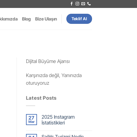
kkımızda
Blog
Bize Ulaşın
Teklif Al
Dijital Büyüme Ajansı
Karşınızda değil, Yanınızda
oturuyoruz
Latest Posts
2025 Instagram
27
Mar
İstatistikleri
Sağlık Turizmi Nedir: