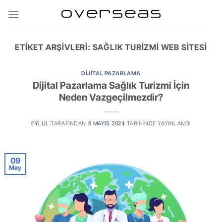
İçeriğe
atla
ETIKET ARŞIVLERI:
SAĞLIK TURIZMI WEB SITESI
DIJITAL PAZARLAMA
Dijital Pazarlama Sağlık Turizmi İçin
Neden Vazgeçilmezdir?
EYLUL
TARAFINDAN
9 MAYIS 2024
TARIHINDE YAYINLANDI
09
May