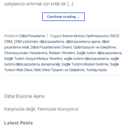
satışlarınızı artırmak için kritik bir […]
Continue reading
→
Posted in
Dijital Pazarlama
|
Tagged
Arama Motoru Optimizasyonu (SEO)
,
CRM
,
CRM çözümleri
,
dijital pazarlama
,
dijital pazarlama ajansı
,
dijital
pazarlama nedir
,
Dijital Pazarlamanın Önemi
,
Optimizasyon ve İyileştirme
,
Otomasyondan Yararlanma
,
Reklam Yönetimi
,
Sağlık turizm dijital pazarlama
,
Sağlık Turizm Sosyal Medya Yönetimi
,
sağlık turizmi dijital pazarlama
,
sağlık
turizmi dijital pazarlama danışmanlığı
,
Sağlık Turizmi Müşteri Getirme
,
Sağlık
Turizmi Web Sitesi
,
Web Sitesi Tasarım ve Geliştirme
,
Yurtdışı hasta
Dijital Büyüme Ajansı
Karşınızda değil, Yanınızda oturuyoruz
Latest Posts