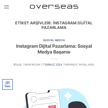
İçeriğe
atla
ETIKET ARŞIVLERI:
INSTAGRAM DIJITAL
PAZARLAMA
SOSYAL MEDYA
Instagram Dijital Pazarlama: Sosyal
Medya Başarısı
EYLUL
TARAFINDAN
1 TEMMUZ 2024
TARIHINDE YAYINLANDI
01
Tem