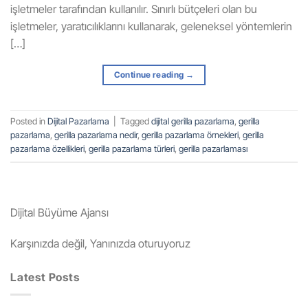
işletmeler tarafından kullanılır. Sınırlı bütçeleri olan bu
işletmeler, yaratıcılıklarını kullanarak, geleneksel yöntemlerin
[…]
Continue reading
→
Posted in
Dijital Pazarlama
|
Tagged
dijital gerilla pazarlama
,
gerilla
pazarlama
,
gerilla pazarlama nedir
,
gerilla pazarlama örnekleri
,
gerilla
pazarlama özellikleri
,
gerilla pazarlama türleri
,
gerilla pazarlaması
Dijital Büyüme Ajansı
Karşınızda değil, Yanınızda oturuyoruz
Latest Posts