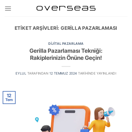
İçeriğe
atla
ETIKET ARŞIVLERI:
GERILLA PAZARLAMASI
DIJITAL PAZARLAMA
Gerilla Pazarlaması Tekniği:
Rakiplerinizin Önüne Geçin!
EYLUL
TARAFINDAN
12 TEMMUZ 2024
TARIHINDE YAYINLANDI
12
Tem